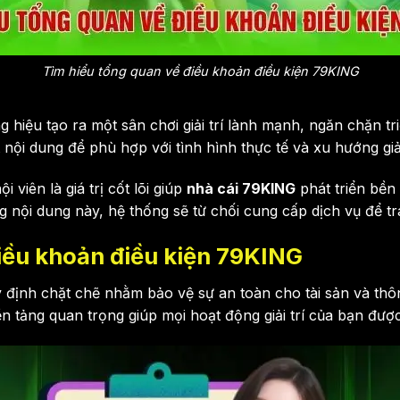
Tìm hiểu tổng quan về điều khoản điều kiện 79KING
g hiệu tạo ra một sân chơi giải trí lành mạnh, ngăn chặn triệ
nội dung để phù hợp với tình hình thực tế và xu hướng giải
 viên là giá trị cốt lõi giúp
nhà cái 79KING
phát triển bền
g nội dung này, hệ thống sẽ từ chối cung cấp dịch vụ để t
iều khoản điều kiện 79KING
 định chặt chẽ nhằm bảo vệ sự an toàn cho tài sản và thôn
nền tảng quan trọng giúp mọi hoạt động giải trí của bạn đượ