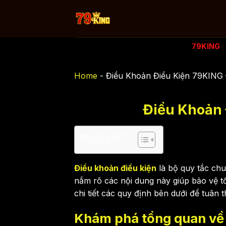
Skip
to
content
79KING
Home
-
Điều Khoản Điều Kiện 79KING 
Điều Khoản 
MỤC LỤC
Điều khoản điều kiện
là bộ quy tắc chu
nắm rõ các nội dung này giúp bảo vệ tối
chi tiết các quy định bên dưới để tuân
Khám phá tổng quan về 