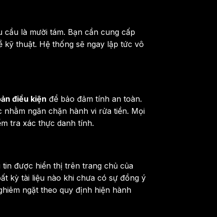
êu cầu là mười tám. Bạn cần cung cấp
ề kỹ thuật. Hệ thống sẽ ngay lập tức vô
ản điều kiện
để bảo đảm tính an toàn.
c nhằm ngăn chặn hành vi rửa tiền. Mọi
ểm tra xác thực danh tính.
in được hiển thị trên trang chủ của
 kỳ tài liệu nào khi chưa có sự đồng ý
ghiêm ngặt theo quy định hiện hành