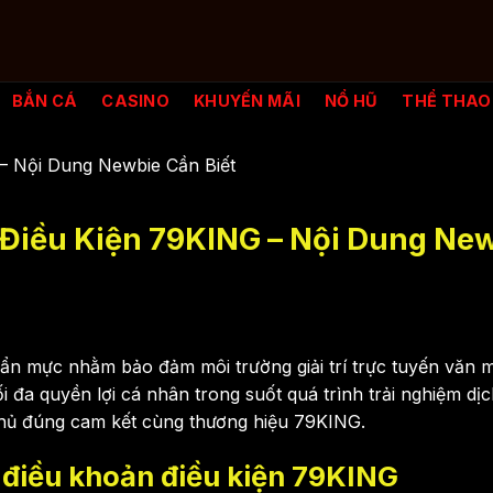
BẮN CÁ
CASINO
KHUYẾN MÃI
NỔ HŨ
THỂ THAO
– Nội Dung Newbie Cần Biết
Điều Kiện 79KING – Nội Dung New
ẩn mực nhằm bảo đảm môi trường giải trí trực tuyến văn min
 đa quyền lợi cá nhân trong suốt quá trình trải nghiệm dịc
 thủ đúng cam kết cùng thương hiệu 79KING.
điều khoản điều kiện 79KING