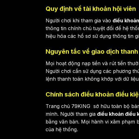
Quy định về tài khoản hội viên
Người chơi khi tham gia vào
điều khoản
thông tin chính chủ tuyệt đối để hệ thố
hiệu hóa các hồ sơ sử dụng thông tin 
Nguyên tắc về giao dịch thanh
Mọi hoạt động nạp tiền và rút tiền th
Người chơi cần sử dụng các phương thứ
lệnh thanh toán không khớp với dữ liệu
Chính sách điều khoản điều kiệ
Trang chủ 79KING sở hữu toàn bộ bản q
mình. Người tham gia
điều khoản điều 
bằng văn bản. Mọi hành vi xâm phạm bả
của hệ thống.