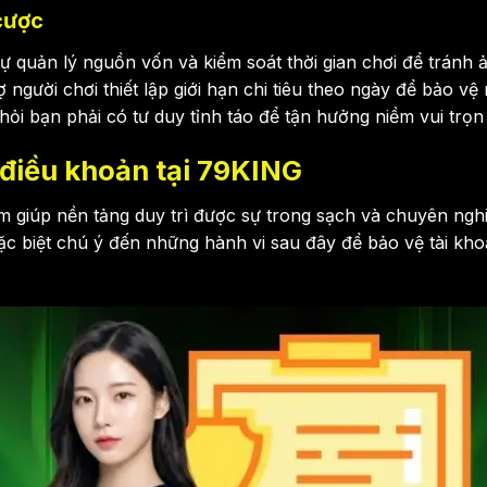
cược
c tự quản lý nguồn vốn và kiểm soát thời gian chơi để trán
 người chơi thiết lập giới hạn chi tiêu theo ngày để bảo v
hỏi bạn phải có tư duy tỉnh táo để tận hưởng niềm vui trọ
điều khoản tại 79KING
ạm giúp nền tảng duy trì được sự trong sạch và chuyên ngh
c biệt chú ý đến những hành vi sau đây để bảo vệ tài kho