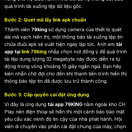
quá trình tải xuống tệp dữ liệu gốc.
Bước 2: Quét mã lấy link apk chuẩn
Thành viên
79king
sử dụng camera của thiết bị quét
dải mã vạch hiển thị, một thông báo tải xuống tệp tin
chứa đuôi apk sẽ xuất hiện ngay lập tức. Anh em
tải
app tại
link 79king
nhấp chọn nút đồng ý để quá trình
tải tệp dung lượng 32 megabyte này được diễn ra tự
động trong vòng khoảng 15 giây ngắn ngủi. Bạn hãy
kiên nhẫn chờ đợi cho đến khi thanh tiến trình hiển thị
thông báo tệp tin đã được lưu trữ thành công.
Bước 3: Cấp quyền cài đặt ứng dụng
Vì đây là ứng dụng
tải app 79KING
nằm ngoài kho CH
Play nên điện thoại sẽ hiển thị một cảnh báo bảo mật
yêu cầu xác minh độ tin cậy của nhà phát hành. Hội
viên di chuyển vào phần cài đặt chung của máy, chọn