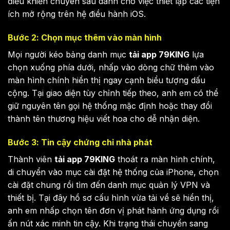
điều khiển chuyên sâu dành cho việc thiết lập các tiện
ích mở rộng trên hệ điều hành iOS.
Bước 2: Chọn mục thêm vào màn hình
Mọi người kéo bảng danh mục
tải app 79KING
lựa
chọn xuống phía dưới, nhấp vào dòng chữ thêm vào
màn hình chính hiển thị ngay cạnh biểu tượng dấu
cộng. Tại giao diện tùy chỉnh tiếp theo, anh em có thể
giữ nguyên tên gọi hệ thống mặc định hoặc thay đổi
thành tên thương hiệu viết hoa cho dễ nhận diện.
Bước 3: Tin cậy chứng chỉ nhà phát
Thành viên
tải app 79KING
thoát ra màn hình chính,
di chuyển vào mục cài đặt hệ thống của iPhone, chọn
cài đặt chung rồi tìm đến danh mục quản lý VPN và
thiết bị. Tại đây hồ sơ cấu hình vừa tải về sẽ hiển thị,
anh em nhấp chọn tên đơn vị phát hành ứng dụng rồi
ấn nút xác minh tin cậy. Khi trạng thái chuyển sang