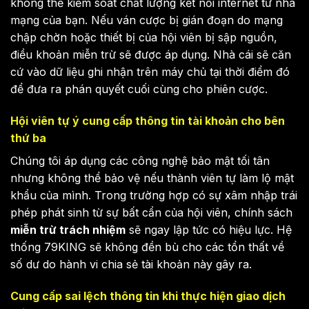
không thể kiểm soát chất lượng kết nối internet từ nhà
mạng của bạn. Nếu ván cược bị gián đoạn do mạng
chập chờn hoặc thiết bị của hội viên bị sập nguồn,
điều khoản miễn trừ
sẽ được áp dụng. Nhà cái sẽ căn
cứ vào dữ liệu ghi nhận trên máy chủ tại thời điểm đó
để đưa ra phán quyết cuối cùng cho phiên cược.
Hội viên tự ý cung cấp thông tin tài khoản cho bên
thứ ba
Chúng tôi áp dụng các công nghệ bảo mật tối tân
nhưng không thể bảo vệ nếu thành viên tự làm lộ mật
khẩu của mình. Trong trường hợp có sự xâm nhập trái
phép phát sinh từ sự bất cẩn của hội viên, chính sách
miễn trừ trách nhiệm
sẽ ngay lập tức có hiệu lực. Hệ
thống 79KING sẽ không đền bù cho các tổn thất về
số dư do hành vi chia sẻ tài khoản này gây ra.
Cung cấp sai lệch thông tin khi thực hiện giao dịch