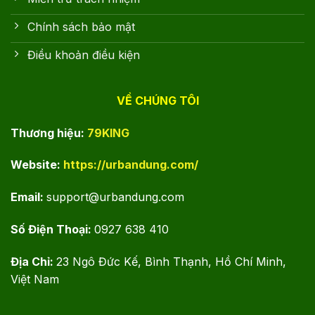
Chính sách bảo mật
Điều khoản điều kiện
VỀ CHÚNG TÔI
Thương hiệu:
79KING
Website:
https://urbandung.com/
Email:
support@urbandung.com
Số Điện Thoại:
0927 638 410
Địa Chỉ:
23 Ngô Đức Kế, Bình Thạnh, Hồ Chí Minh,
Việt Nam