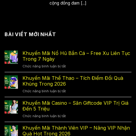
cộng đồng đam [...]
BÀI VIẾT MỚI NHẤT
Khuyến Mãi Nổ Hũ Bắn Cá – Free Xu Liên Tục
Trong 7 Ngày
ở
Chức năng bình luận bị tắt
Khuyến
Mãi
Khuyến Mãi Thể Thao – Tích Điểm Đổi Quà
Nổ
Khủng Trong 2026
Hũ
ở
Chức năng bình luận bị tắt
Bắn
Khuyến
Cá
Mãi
Khuyến Mãi Casino – Săn Giftcode VIP Trị Giá
–
Thể
Free
Đến 5 Triệu
Thao
Xu
ở
Chức năng bình luận bị tắt
–
Liên
Khuyến
Tích
Tục
Mãi
Khuyến Mãi Thành Viên VIP – Nâng VIP Nhận
Điểm
Trong
Casino
Đổi
Quà Hot Trong 2026
7