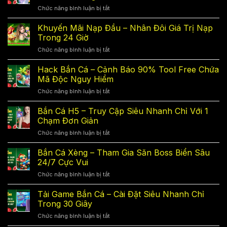
–
Quà
Ngày
ở
Chức năng bình luận bị tắt
Săn
Khủng
Khuyến
Giftcode
Trong
Mãi
Khuyến Mãi Nạp Đầu – Nhân Đôi Giá Trị Nạp
VIP
2026
Thành
Trị
Trong 24 Giờ
Viên
Giá
ở
Chức năng bình luận bị tắt
VIP
Đến
Khuyến
–
5
Mãi
Hack Bắn Cá – Cảnh Báo 90% Tool Free Chứa
Nâng
Triệu
Nạp
VIP
Mã Độc Nguy Hiểm
Đầu
Nhận
ở
Chức năng bình luận bị tắt
–
Quà
Hack
Nhân
Hot
Bắn
Bắn Cá H5 – Truy Cập Siêu Nhanh Chỉ Với 1
Đôi
Trong
Cá
Giá
Chạm Đơn Giản
2026
–
Trị
ở
Chức năng bình luận bị tắt
Cảnh
Nạp
Bắn
Báo
Trong
Cá
Bắn Cá Xèng – Tham Gia Săn Boss Biển Sâu
90%
24
H5
Tool
24/7 Cực Vui
Giờ
–
Free
ở
Chức năng bình luận bị tắt
Truy
Chứa
Bắn
Cập
Mã
Cá
Tải Game Bắn Cá – Cài Đặt Siêu Nhanh Chỉ
Siêu
Độc
Xèng
Nhanh
Trong 30 Giây
Nguy
–
Chỉ
Hiểm
ở
Chức năng bình luận bị tắt
Tham
Với
Tải
Gia
1