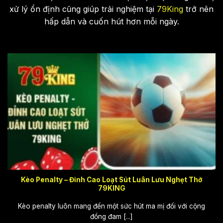
xử lý ổn định cũng giúp trải nghiệm tại
79King
trở nên
hấp dẫn và cuốn hút hơn mỗi ngày.
Kèo Penalty – Đỉnh Cao Loạt Sút Luân Lưu Nghẹt Thở
79KING
Kèo penalty luôn mang đến một sức hút ma mị đối với cộng
đồng đam [...]