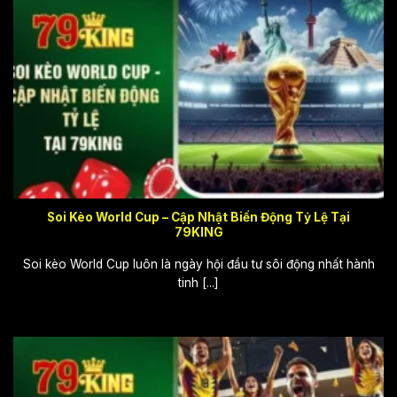
Soi Kèo World Cup – Cập Nhật Biến Động Tỷ Lệ Tại
79KING
Soi kèo World Cup luôn là ngày hội đầu tư sôi động nhất hành
tinh [...]