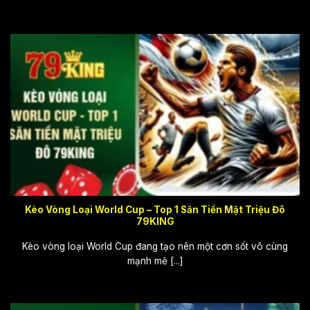
Kèo Vòng Loại World Cup – Top 1 Săn Tiền Mặt Triệu Đô
79KING
Kèo vòng loại World Cup đang tạo nên một cơn sốt vô cùng
mạnh mẽ [...]