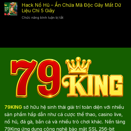
Game
Hack Nổ Hũ – Ẩn Chứa Mã Độc Gây Mất Dữ
Săn
Chạm
Bắn
Boss
Liệu Chỉ 5 Giây
Đơn
Cá
Biển
Giản
ở
Chức năng bình luận bị tắt
–
Sâu
Hack
Cài
24/7
Nổ
Đặt
Cực
Hũ
Siêu
Vui
–
Nhanh
Ẩn
Chỉ
Chứa
Trong
Mã
30
Độc
Giây
Gây
Mất
Dữ
Liệu
Chỉ
5
Giây
79KING
sở hữu hệ sinh thái giải trí toàn diện với nhiều
sản phẩm hấp dẫn như cá cược thể thao, casino live,
nổ hũ, đá gà, bắn cá và nhiều trò chơi khác. Nền tảng
79King ứng dụng công nghệ bảo mật SSL 256-bit