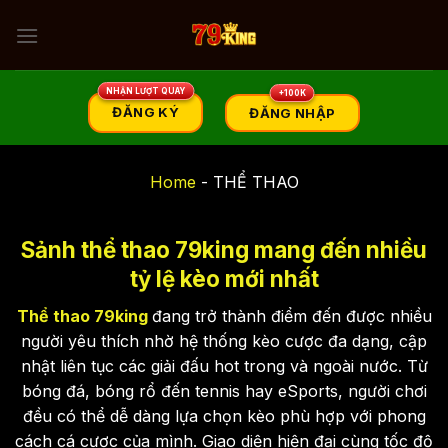
Skip
to
content
ĐĂNG KÝ
ĐĂNG NHẬP
Home
-
THỂ THAO
Sảnh thể thao 79king mang đến nhiều
tỷ lệ kèo mới nhất
Thể thao 79king
đang trở thành điểm đến được nhiều
người yêu thích nhờ hệ thống kèo cược đa dạng, cập
nhật liên tục các giải đấu hot trong và ngoài nước. Từ
bóng đá, bóng rổ đến tennis hay eSports, người chơi
đều có thể dễ dàng lựa chọn kèo phù hợp với phong
cách cá cược của mình. Giao diện hiện đại cùng tốc độ