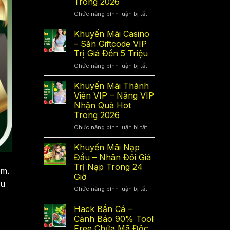
Trong 2026
Cá
–
ở
Chức năng bình luận bị tắt
Free
Khuyến
Xu
Mãi
Khuyến Mãi Casino
Liên
Thể
– Săn Giftcode VIP
Tục
Thao
Trị Giá Đến 5 Triệu
Trong
–
7
ở
Chức năng bình luận bị tắt
Tích
Ngày
Khuyến
Điểm
Mãi
Đổi
Khuyến Mãi Thành
Casino
Quà
Viên VIP – Nâng VIP
–
Khủng
Nhận Quà Hot
Săn
Trong
Trong 2026
Giftcode
2026
VIP
ở
Chức năng bình luận bị tắt
Trị
Khuyến
Giá
Mãi
Khuyến Mãi Nạp
Đến
Thành
Đầu – Nhân Đôi Giá
5
Viên
Trị Nạp Trong 24
ăm.
Triệu
VIP
Giờ
–
ầu
Nâng
ở
Chức năng bình luận bị tắt
VIP
Khuyến
Nhận
Mãi
Hack Bắn Cá –
Quà
Nạp
Cảnh Báo 90% Tool
Hot
Đầu
Free Chứa Mã Độc