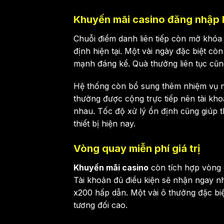
Khuyến mãi casino đăng nhập l
Chuỗi điểm danh liên tiếp còn mở khó
định hiện tại. Một vài ngày đặc biệt cò
mạnh đáng kể. Quà thưởng liên tục cũng
Hệ thống còn bổ sung thêm nhiệm vụ 
thường được cộng trực tiếp nên tài k
nhau. Tốc độ xử lý ổn định cũng giúp 
thiết bị hiện nay.
Vòng quay miễn phí giá trị
Khuyến mãi casino
còn tích hợp vòng q
Tài khoản đủ điều kiện sẽ nhận ngay 
x200 hấp dẫn. Một vài ô thưởng đặc biệ
tương đối cao.