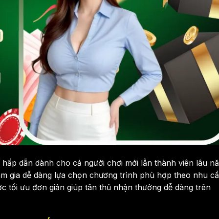
 hấp dẫn dành cho cả người chơi mới lẫn thành viên lâu n
am gia dễ dàng lựa chọn chương trình phù hợp theo nhu c
ược tối ưu đơn giản giúp tân thủ nhận thưởng dễ dàng trên