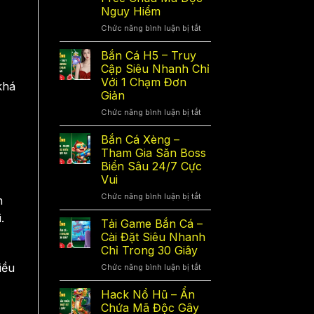
Trong
–
Nguy Hiểm
2026
Nhân
Đôi
ở
Chức năng bình luận bị tắt
Giá
Hack
Trị
Bắn
Bắn Cá H5 – Truy
Nạp
Cá
Cập Siêu Nhanh Chỉ
Trong
–
Với 1 Chạm Đơn
khá
24
Cảnh
Giản
Giờ
Báo
90%
ở
Chức năng bình luận bị tắt
Tool
Bắn
Free
Cá
Bắn Cá Xèng –
Chứa
H5
Tham Gia Săn Boss
Mã
–
Biển Sâu 24/7 Cực
Độc
Truy
Vui
Nguy
Cập
Hiểm
Siêu
ở
Chức năng bình luận bị tắt
n
Nhanh
Bắn
.
Chỉ
Cá
Tải Game Bắn Cá –
Với
Xèng
Cài Đặt Siêu Nhanh
1
–
Chỉ Trong 30 Giây
Chạm
Tham
iều
Đơn
ở
Chức năng bình luận bị tắt
Gia
Giản
Tải
Săn
Game
Boss
Hack Nổ Hũ – Ẩn
Bắn
Biển
Chứa Mã Độc Gây
Cá