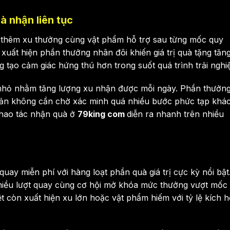
à nhận liên tục
a thêm xu thưởng cùng vật phẩm hỗ trợ sau từng mốc quy
n xuất hiện phần thưởng nhân đôi khiến giá trị quà tặng tăn
 tạo cảm giác hứng thú hơn trong suốt quá trình trải nghi
nhỏ nhằm tăng lượng xu nhận được mỗi ngày. Phần thưởn
hoản không cần chờ xác minh quá nhiều bước phức tạp khá
thao tác nhận quà ở
79king com
diễn ra nhanh trên nhiều
uay miễn phí với hàng loạt phần quà giá trị cực kỳ nổi bật
nhiều lượt quay cùng cơ hội mở khóa mức thưởng vượt mốc
t còn xuất hiện xu lớn hoặc vật phẩm hiếm với tỷ lệ kích h