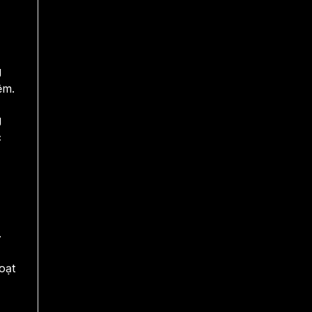
g
ệm.
g
c
.
oạt