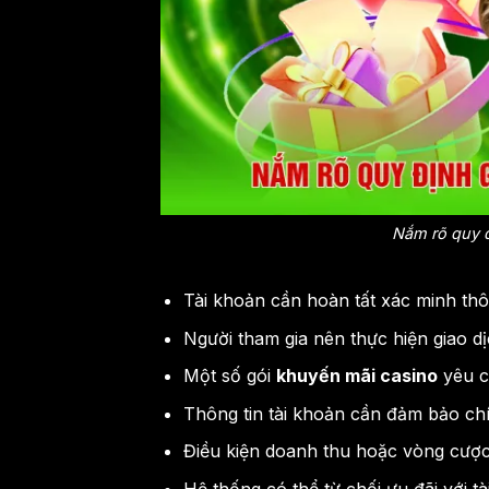
Nắm rõ quy đ
Tài khoản cần hoàn tất xác minh thôn
Người tham gia nên thực hiện giao d
Một số gói
khuyến mãi casino
yêu c
Thông tin tài khoản cần đảm bảo chí
Điều kiện doanh thu hoặc vòng cược