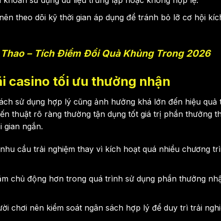
ài khoản sử dụng dữ liệu trùng lặp hoặc không hợp lệ.
nên theo dõi kỹ thời gian áp dụng để tránh bỏ lỡ cơ hội kíc
Thao – Tích Điểm Đổi Quà Khủng Trong 2026
 casino tối ưu thưởng nhận
cách sử dụng hợp lý cũng ảnh hưởng khá lớn đến hiệu quả t
iến thuật rõ ràng thường tận dụng tốt giá trị phần thưởng t
i gian ngắn.
nhu cầu trải nghiệm thay vì kích hoạt quá nhiều chương tr
ằm chủ động hơn trong quá trình sử dụng phần thưởng nh
ười chơi nên kiểm soát ngân sách hợp lý để duy trì trải ngh