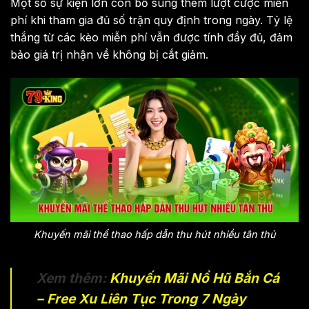
Một số sự kiện lớn còn bổ sung thêm lượt cược miễn
phí khi tham gia đủ số trận quy định trong ngày. Tỷ lệ
thắng từ các kèo miễn phí vẫn được tính đầy đủ, đảm
bảo giá trị nhận về không bị cắt giảm.
Khuyến mãi thể thao hấp dẫn thu hút nhiều tân thủ
Xem thêm:
Khuyến Mãi Nổ Hũ Bắn Cá
– Free Xu Liên Tục Trong 7 Ngày