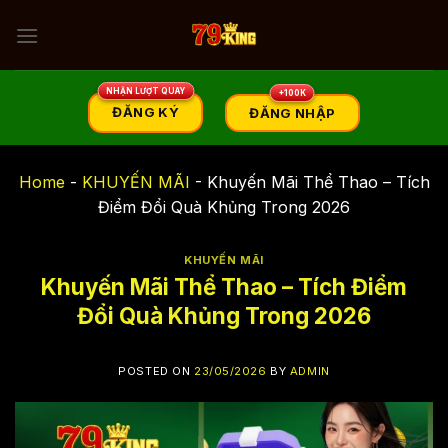
Skip
to
content
ĐĂNG KÝ
ĐĂNG NHẬP
Home
-
KHUYẾN MÃI
-
Khuyến Mãi Thể Thao – Tích
Điểm Đổi Quà Khủng Trong 2026
KHUYẾN MÃI
Khuyến Mãi Thể Thao – Tích Điểm
Đổi Quà Khủng Trong 2026
POSTED ON
23/05/2026
BY
ADMIN