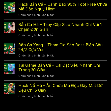
5
Mãi
Hack Bắn Cá – Cảnh Báo 90% Tool Free Chứa
Nâng
Triệu
Nạp
VIP
Mã Độc Nguy Hiểm
Đầu
Nhận
ở
Chức năng bình luận bị tắt
–
Quà
Hack
Nhân
Hot
Bắn
Bắn Cá H5 – Truy Cập Siêu Nhanh Chỉ Với 1
Đôi
Trong
Cá
Giá
Chạm Đơn Giản
2026
–
Trị
ở
Chức năng bình luận bị tắt
Cảnh
Nạp
Bắn
Báo
Trong
Cá
Bắn Cá Xèng – Tham Gia Săn Boss Biển Sâu
90%
24
H5
Tool
24/7 Cực Vui
Giờ
–
Free
ở
Chức năng bình luận bị tắt
Truy
Chứa
Bắn
Cập
Mã
Cá
Tải Game Bắn Cá – Cài Đặt Siêu Nhanh Chỉ
Siêu
Độc
Xèng
Nhanh
Trong 30 Giây
Nguy
–
Chỉ
Hiểm
ở
Chức năng bình luận bị tắt
Tham
Với
Tải
Gia
1
Game
Hack Nổ Hũ – Ẩn Chứa Mã Độc Gây Mất Dữ
Săn
Chạm
Bắn
Boss
Liệu Chỉ 5 Giây
Đơn
Cá
Biển
Giản
ở
Chức năng bình luận bị tắt
–
Sâu
Hack
Cài
24/7
Nổ
Đặt
Cực
Hũ
Siêu
Vui