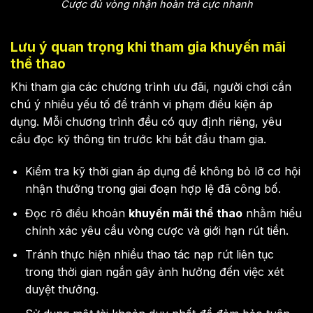
Cược đủ vòng nhận hoàn trả cực nhanh
Lưu ý quan trọng khi tham gia khuyến mãi
thể thao
Khi tham gia các chương trình ưu đãi, người chơi cần
chú ý nhiều yếu tố để tránh vi phạm điều kiện áp
dụng. Mỗi chương trình đều có quy định riêng, yêu
cầu đọc kỹ thông tin trước khi bắt đầu tham gia.
Kiểm tra kỹ thời gian áp dụng để không bỏ lỡ cơ hội
nhận thưởng trong giai đoạn hợp lệ đã công bố.
Đọc rõ điều khoản
khuyến mãi thể thao
nhằm hiểu
chính xác yêu cầu vòng cược và giới hạn rút tiền.
Tránh thực hiện nhiều thao tác nạp rút liên tục
trong thời gian ngắn gây ảnh hưởng đến việc xét
duyệt thưởng.