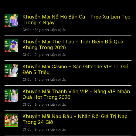
Khuyến Mãi Nổ Hũ Bắn Cá – Free Xu Liên Tục
Trong 7 Ngày
ở
Chức năng bình luận bị tắt
Khuyến
Mãi
Khuyến Mãi Thể Thao – Tích Điểm Đổi Quà
Nổ
Khủng Trong 2026
Hũ
ở
Chức năng bình luận bị tắt
Bắn
Khuyến
Cá
Mãi
Khuyến Mãi Casino – Săn Giftcode VIP Trị Giá
–
Thể
Free
Đến 5 Triệu
Thao
Xu
ở
Chức năng bình luận bị tắt
–
Liên
Khuyến
Tích
Tục
Mãi
Khuyến Mãi Thành Viên VIP – Nâng VIP Nhận
Điểm
Trong
Casino
Đổi
Quà Hot Trong 2026
7
–
Quà
Ngày
ở
Chức năng bình luận bị tắt
Săn
Khủng
Khuyến
Giftcode
Trong
Mãi
Khuyến Mãi Nạp Đầu – Nhân Đôi Giá Trị Nạp
VIP
2026
Thành
Trị
Trong 24 Giờ
Viên
Giá
ở
Chức năng bình luận bị tắt
VIP
Đến
Khuyến
–