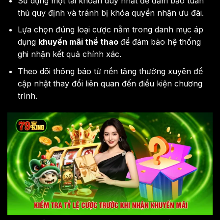
Sử dụng một tài khoản duy nhất để đảm bảo tuân
thủ quy định và tránh bị khóa quyền nhận ưu đãi.
Lựa chọn đúng loại cược nằm trong danh mục áp
dụng
khuyến mãi thể thao
để đảm bảo hệ thống
ghi nhận kết quả chính xác.
Theo dõi thông báo từ nền tảng thường xuyên để
cập nhật thay đổi liên quan đến điều kiện chương
trình.