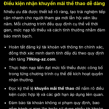
Điều kiện nhận khuyến mãi thể thao dễ dàng
Nhiều ưu đãi được thiết kế rõ ràng, tạo trải nghiệm tiếp
cận nhanh cho người tham gia mới lẫn hội viên lâu
năm. Mỗi chương trình đều quy định cụ thể về thời
gian, mức nạp tối thiểu và cách tính thưởng nhằm đảm
bảo minh bạch.
Hoàn tất đăng ký tài khoản với thông tin chính xác,
đồng thời xác minh danh tính đầy đủ theo quy định
nền tảng
79king-az.com
.
Thực hiện nạp tiền đạt mức tối thiểu được công bố
trong từng chương trình cụ thể để kích hoạt quyền
nhận thưởng.
Đọc kỹ thể lệ
khuyến mãi thể thao
để nắm rõ điều
kiện cược hợp lệ và các giới hạn áp dụng liên quan.
Đảm bảo tài khoản không vi phạm quy định, bao
gồm hành vi gian lận hoặc sử dụng nhiều tài khoản