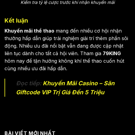
Kiểm tra tỷ lệ cược trước khi nhận khuyến mãi
Kết luận
Khuyến mãi thể thao
mang đến nhiều cơ hội nhận
thưởng hấp dẫn giúp trải nghiệm giải trí thêm phần sôi
động. Nhiều ưu đãi nổi bật vẫn đang được cập nhật
liên tục dành cho tất cả hội viên. Tham gia
79KING
hôm nay để tận hưởng không khí thể thao cuốn hút
cùng nhiều ưu đãi hấp dẫn.
Đọc tiếp:
Khuyến Mãi Casino – Săn
Giftcode VIP Trị Giá Đến 5 Triệu
BÀI VIẾT MỚI NHẤT