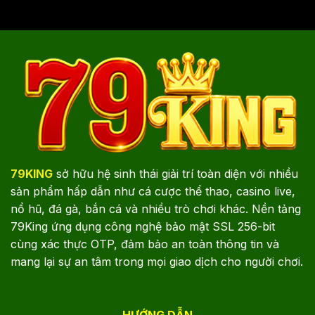
–
Nhanh
Ẩn
Chỉ
Chứa
Trong
Mã
30
Độc
Giây
Gây
Mất
Dữ
Liệu
Chỉ
5
Giây
79KING
sở hữu hệ sinh thái giải trí toàn diện với nhiều
sản phẩm hấp dẫn như cá cược thể thao, casino live,
nổ hũ, đá gà, bắn cá và nhiều trò chơi khác. Nền tảng
79King ứng dụng công nghệ bảo mật SSL 256-bit
cùng xác thực OTP, đảm bảo an toàn thông tin và
mang lại sự an tâm trong mọi giao dịch cho người chơi.
HƯỚNG DẪN