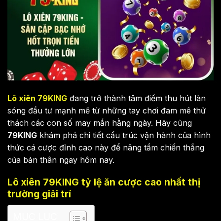
Lô xiên 79KING
đang trở thành tâm điểm thu hút làn
sóng đầu tư mạnh mẽ từ những tay chơi đam mê thử
thách các con số may mắn hằng ngày. Hãy cùng
79KING
khám phá chi tiết cấu trúc vận hành của hình
thức cá cược đỉnh cao này để nâng tầm chiến thắng
của bản thân ngay hôm nay.
Lô xiên 79KING tỷ lệ ăn cược cao nhất thị
trường giải trí
MỤC LỤC