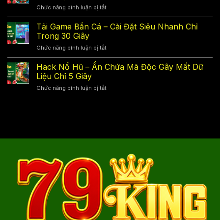
–
Free
ở
Chức năng bình luận bị tắt
Truy
Chứa
Bắn
Cập
Mã
Cá
Tải Game Bắn Cá – Cài Đặt Siêu Nhanh Chỉ
Siêu
Độc
Xèng
Nhanh
Trong 30 Giây
Nguy
–
Chỉ
Hiểm
ở
Chức năng bình luận bị tắt
Tham
Với
Tải
Gia
1
Game
Hack Nổ Hũ – Ẩn Chứa Mã Độc Gây Mất Dữ
Săn
Chạm
Bắn
Boss
Liệu Chỉ 5 Giây
Đơn
Cá
Biển
Giản
ở
Chức năng bình luận bị tắt
–
Sâu
Hack
Cài
24/7
Nổ
Đặt
Cực
Hũ
Siêu
Vui
–
Nhanh
Ẩn
Chỉ
Chứa
Trong
Mã
30
Độc
Giây
Gây
Mất
Dữ
Liệu
Chỉ
5
Giây