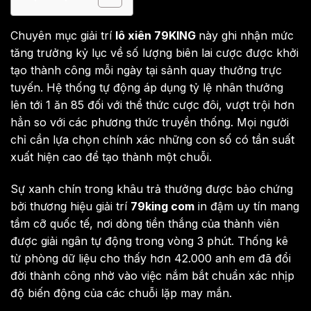
Chuyên mục giải trí
lô xiên 79KING
này ghi nhận mức
tăng trưởng kỷ lục về số lượng biên lai cược được khởi
tạo thành công mỗi ngày tại sảnh quay thưởng trực
tuyến. Hệ thống tự động áp dụng tỷ lệ nhân thưởng
lên tới 1 ăn 85 đối với thể thức cược đôi, vượt trội hơn
hẳn so với các phương thức truyền thống. Mọi người
chỉ cần lựa chọn chính xác những con số có tần suất
xuất hiện cao để tạo thành một chuỗi.
Sự xanh chín trong khâu trả thưởng được bảo chứng
bởi thương hiệu giải trí
79king com
in đậm uy tín mang
tầm cỡ quốc tế, nơi dòng tiền thắng của thành viên
được giải ngân tự động trong vòng 3 phút. Thống kê
từ phòng dữ liệu cho thấy hơn 42.000 anh em đã đổi
đời thành công nhờ vào việc nắm bắt chuẩn xác nhịp
độ biến động của các chuỗi lặp may mắn.