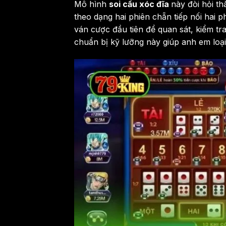
Mô hình
soi cầu xóc đĩa
này đòi hỏi th
theo dạng hai phiên chẵn tiếp nối hai 
ván cược đầu tiên để quan sát, kiểm tr
chuẩn bị kỹ lưỡng này giúp anh em loại