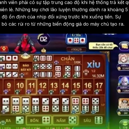
ành viên phải có sự tập trung cao độ khi hệ thống trả kết 
phiên lẻ. Những tay chơi lão luyện thường dành ra khoảng 5
a độ ổn định của nhịp đối xứng trước khi xuống tiền. Sự
 bỏ các rủi ro từ những biến động giả do máy chủ tạo ra.