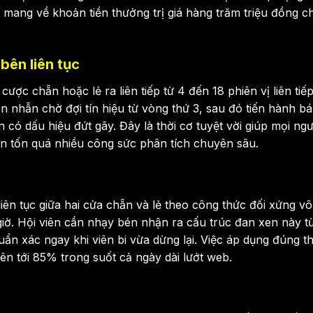
mang về khoản tiền thưởng trị giá hàng trăm triệu đồng ch
 bên liên tục
ược chẵn hoặc lẻ ra liên tiếp từ 4 đến 18 phiên vị liên tiế
n nhẫn chờ đợi tín hiệu từ vòng thứ 3, sau đó tiến hành b
có dấu hiệu đứt gãy. Đây là thời cơ tuyệt vời giúp mọi ngư
ần tốn quá nhiều công sức phân tích chuyên sâu.
iên tục giữa hai cửa chẵn và lẻ theo công thức đối xứng vô
iờ. Hội viên cần nhạy bén nhận ra cấu trúc đan xen này t
ẩn xác ngay khi viên bi vừa dừng lại. Việc áp dụng đúng th
 lên tới 85% trong suốt cả ngày dài lướt web.