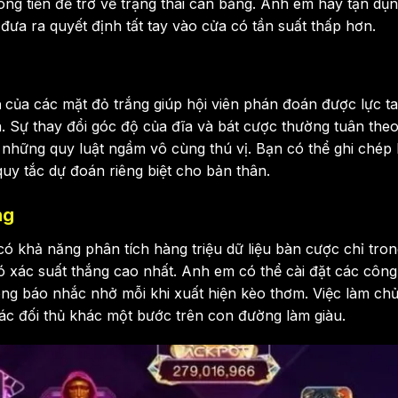
òng tiền để trở về trạng thái cân bằng. Anh em hãy tận dụ
ưa ra quyết định tất tay vào cửa có tần suất thấp hơn.
a
của các mặt đỏ trắng giúp hội viên phán đoán được lực t
. Sự thay đổi góc độ của đĩa và bát cược thường tuân the
 những quy luật ngầm vô cùng thú vị. Bạn có thể ghi chép l
uy tắc dự đoán riêng biệt cho bản thân.
ng
 có khả năng phân tích hàng triệu dữ liệu bàn cược chỉ tro
ó xác suất thắng cao nhất. Anh em có thể cài đặt các công
ông báo nhắc nhở mỗi khi xuất hiện kèo thơm. Việc làm ch
các đối thủ khác một bước trên con đường làm giàu.