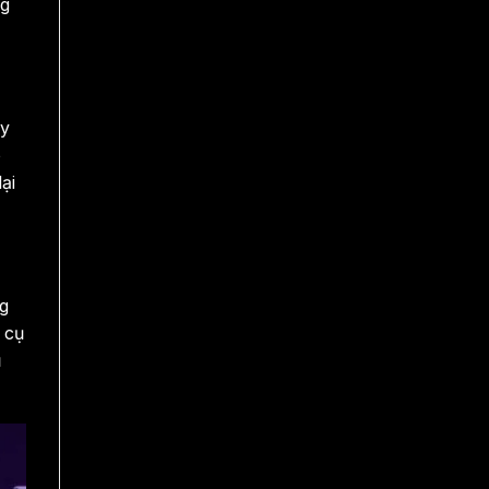
ng
ay
o
ại
ng
 cụ
ủ