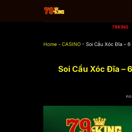
Skip
to
content
79KING
Home
-
CASINO
-
Soi Cầu Xóc Đĩa – 6
Soi Cầu Xóc Đĩa – 
PO