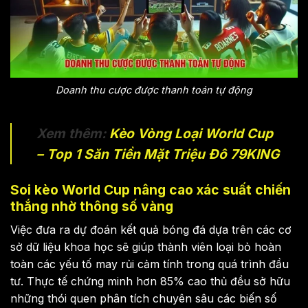
Doanh thu cược được thanh toán tự động
Xem thêm:
Kèo Vòng Loại World Cup
– Top 1 Săn Tiền Mặt Triệu Đô 79KING
Soi kèo World Cup nâng cao xác suất chiến
thắng nhờ thông số vàng
Việc đưa ra dự đoán kết quả bóng đá dựa trên các cơ
sở dữ liệu khoa học sẽ giúp thành viên loại bỏ hoàn
toàn các yếu tố may rủi cảm tính trong quá trình đầu
tư. Thực tế chứng minh hơn 85% cao thủ đều sở hữu
những thói quen phân tích chuyên sâu các biến số