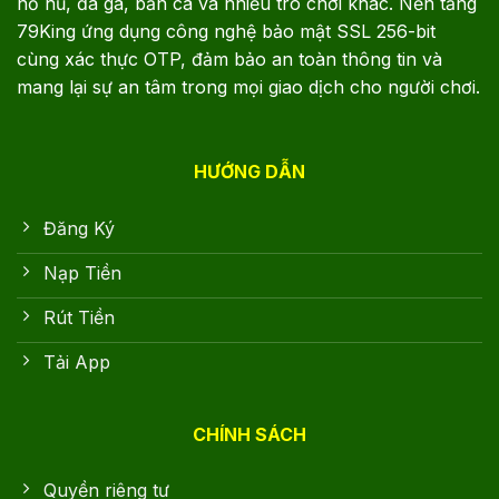
nổ hũ, đá gà, bắn cá và nhiều trò chơi khác. Nền tảng
79King ứng dụng công nghệ bảo mật SSL 256-bit
cùng xác thực OTP, đảm bảo an toàn thông tin và
mang lại sự an tâm trong mọi giao dịch cho người chơi.
HƯỚNG DẪN
Đăng Ký
Nạp Tiền
Rút Tiền
Tải App
CHÍNH SÁCH
Quyền riêng tư