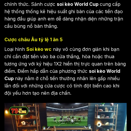
chính thức. Sảnh cược
soi kèo World Cup
cung cấp
hệ thống thống kê hiệu suất ghi bàn của các tiền đạo
hàng đầu giúp anh em dễ dàng nhận diện những trận
cầu bùng nổ bàn thắng.
Cược châu Âu tỷ lệ 1 ăn 5
Loại hình
Soi kèo wc
này vô cùng đơn giản khi bạn
chỉ cần đặt tiền vào ba cửa thắng, hòa hoặc thua
tương ứng với ký hiệu 1X2 hiển thị trực quan trên bảng
điểm. Điểm hấp dẫn của phương thức
soi kèo World
Cup
này nằm ở chỗ tiền thưởng nhân lên gấp nhiều
lần đối với những cửa cược có tính đột biến cao khi
đội yếu hơn tạo nên địa chấn.