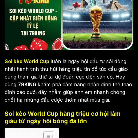
Soi kèo World Cup
luôn là ngày hội đầu tư sôi động
nhất hành tinh thu hút hàng triệu tín đồ túc cầu giáo
cùng tham gia thử tài dự đoán cục diện sân cỏ. Hãy
cùng
79KING
khám phá cẩm nang nhận định thể thao
đỉnh cao dưới đây nhằm giúp anh em nhanh chóng
chốt hạ những đầu cược thơm nhất mùa giải.
Soi kèo World Cup hàng triệu cơ hội làm
giàu từ ngày hội bóng đá lớn
MỤC LỤC