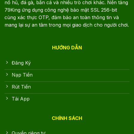
nổ hũ, đá gà, bắn cá và nhiều trò chơi khác. Nền tảng
79King ứng dụng công nghệ bảo mật SSL 256-bit
cùng xác thực OTP, đảm bảo an toàn thông tin và
mang lại sự an tâm trong mọi giao dịch cho người chơi.
HƯỚNG DẪN
Đăng Ký
Nạp Tiền
Rút Tiền
Tải App
CHÍNH SÁCH
Quyền riêng tư