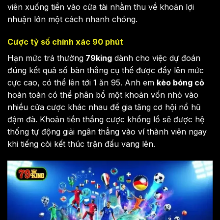
viên xuống tiền vào cửa tài nhằm thu về khoản lợi
nhuận lớn một cách nhanh chóng.
Cược tỷ số chính xác 90 phút
Hạn mức trả thưởng
79king
dành cho việc dự đoán
đúng kết quả số bàn thắng cụ thể được đẩy lên mức
cực cao, có thể lên tới 1 ăn 95. Anh em
kèo bóng cỏ
hoàn toàn có thể phân bổ một khoản vốn nhỏ vào
nhiều cửa cược khác nhau để gia tăng cơ hội nổ hũ
đậm đà. Khoản tiền thắng cược khổng lồ sẽ được hệ
thống tự động giải ngân thẳng vào ví thành viên ngay
khi tiếng còi kết thúc trận đấu vang lên.