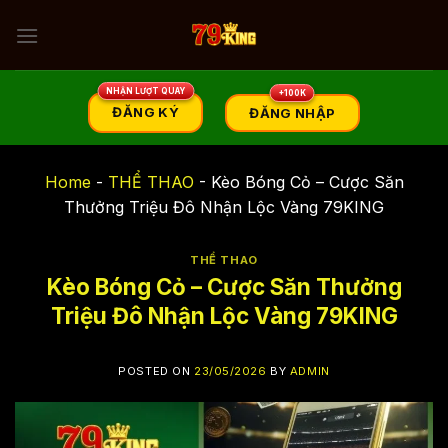
Skip
to
content
ĐĂNG KÝ
ĐĂNG NHẬP
Home
-
THỂ THAO
-
Kèo Bóng Cỏ – Cược Săn
Thưởng Triệu Đô Nhận Lộc Vàng 79KING
THỂ THAO
Kèo Bóng Cỏ – Cược Săn Thưởng
Triệu Đô Nhận Lộc Vàng 79KING
POSTED ON
23/05/2026
BY
ADMIN