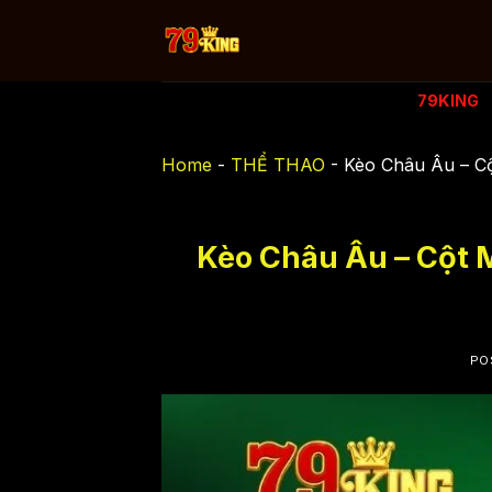
Skip
to
content
79KING
Home
-
THỂ THAO
-
Kèo Châu Âu – C
Kèo Châu Âu – Cột 
PO