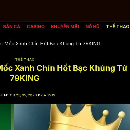
BẮN CÁ
CASINO
KHUYẾN MÃI
NỔ HŨ
THỂ THAO
ột Mốc Xanh Chín Hốt Bạc Khủng Từ 79KING
THỂ THAO
Mốc Xanh Chín Hốt Bạc Khủng Từ
79KING
STED ON
23/05/2026
BY
ADMIN