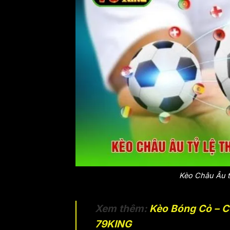
Kèo Châu Âu tỷ
Xem thêm:
Kèo Bóng Cỏ – C
79KING