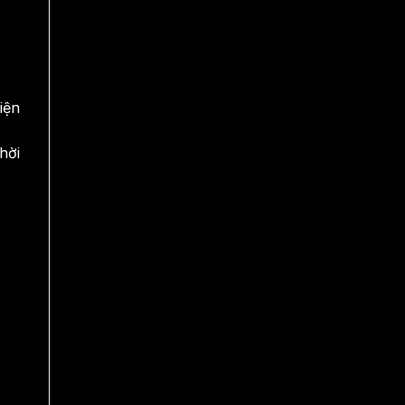
iện
hời