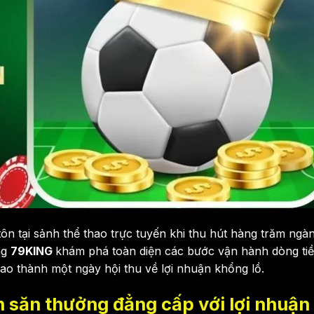
tôn tại sảnh thể thao trực tuyến khi thu hút hàng trăm ngà
ng
79KING
khám phá toàn diện các bước vận hành dòng ti
ao thành một ngày hội thu về lợi nhuận khổng lồ.
 săn thưởng đẳng cấp với lợi nhuận