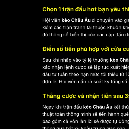
Chọn 1 trận đấu hot bạn yêu th
Hội viên
kèo Châu Âu
di chuyển vào gi
kiếm các trận tranh tài thuộc khuôn khổ
đủ thông số hiển thị của các cặp đấu di
Điền số tiền phù hợp với cửa c
Sau khi nhấp vào tỷ lệ thưởng
kèo Châ
xác nhận lệnh cược sẽ lập tức xuất hi
đầu tư tuân theo hạn mức tối thiểu từ 
đơn lẻ. Hội viên cần rà soát kỹ tổng số
Thắng cược và nhận tiền sau 3
Ngay khi trận đấu
kèo Châu Âu
kết thú
thuật toán thông minh sẽ tiến hành qué
bao gồm cả vốn lẫn lời sẽ được tự độn
thông qua bất kỳ khâu trung gian nào. 