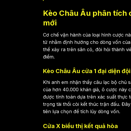
Kèo Châu Âu phân tích c
mới
Cơ chế vận hành của loại hình cược này
tử nhằm định hướng cho dòng vốn của m
thể xảy ra trên sân cỏ, đòi hỏi thành 
điểm.
Kèo Châu Âu cửa 1 đại diện độ
Khi anh em nhận thấy câu lạc bộ chủ sâ
của hơn 40.000 khán giả, ô cược này ch
được tính toán dựa trên xác suất thực t
trọng tài thổi còi kết thúc trận đấu. Đ
tiên lựa chọn để tích lũy dòng vốn.
Cửa X biểu thị kết quả hòa