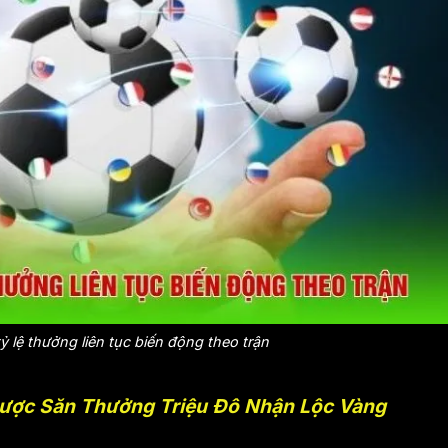
 lệ thưởng liên tục biến động theo trận
ược Săn Thưởng Triệu Đô Nhận Lộc Vàng