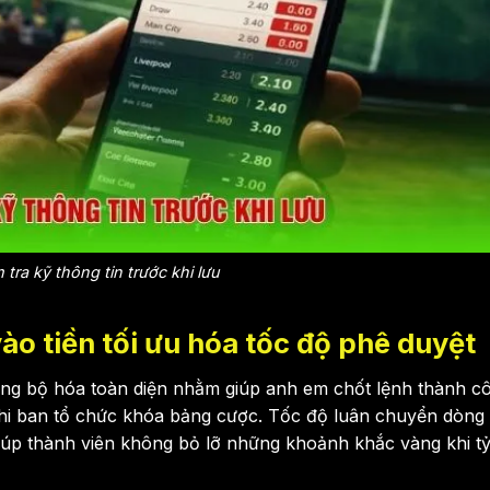
 tra kỹ thông tin trước khi lưu
ào tiền tối ưu hóa tốc độ phê duyệt
ồng bộ hóa toàn diện nhằm giúp anh em chốt lệnh thành c
 khi ban tổ chức khóa bảng cược. Tốc độ luân chuyển dòng
 giúp thành viên không bỏ lỡ những khoảnh khắc vàng khi tỷ