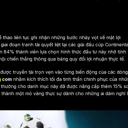
ể thao liên tục ghi nhận những bước nhảy vọt về mặt lợi
ai đoạn tranh tài quyết liệt tại các giải đấu cúp Continenta
n 84% thành viên lựa chọn hình thức đầu tư này nhờ tính
ội chiến thắng thông qua bảng quy đổi lợi nhuận thực tế.
 được truyền tải trọn vẹn vào từng biến động của các dòng
g
com
nhằm kích thích tối đa tinh thần chinh phục của nh
iền thưởng cho danh mục này đã được nâng cấp thêm 15% s
ao thành một mỏ vàng thực sự dành cho những ai dám nghĩ 